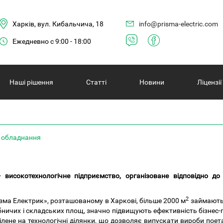
Харків, вул. Кибальчича, 18
info@prisma-electric.com
Ежедневно с 9:00 - 18:00
Нашi рішення
Статті
Новини
Ліцензії
 обладнання
високотехнологічне підприємство, організоване відповідно до
2
изма Електрик», розташованому в Харкові, більше 2000 м
займають 
обничих і складських площ, значно підвищують ефективність бізнес-
ілене на технологічні ділянки, що дозволяє випускати вироби пое