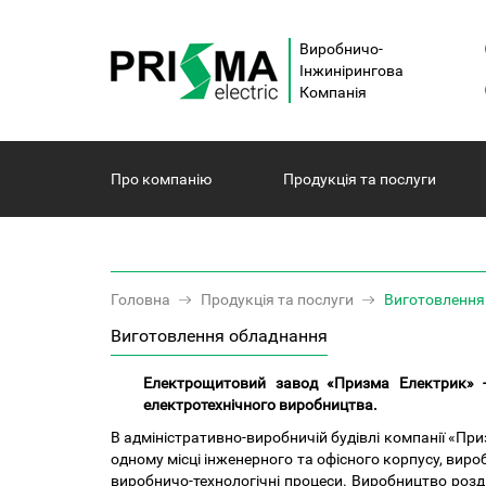
Виробничо-
Інжинірингова
Компанія
Про компанiю
Продукція та послуги
Головна
Продукція та послуги
Виготовлення
Виготовлення обладнання
Електрощитовий завод «Призма Електрик» - 
електротехнічного виробництва.
В адміністративно-виробничій будівлі компанії «Пр
одному місці інженерного та офісного корпусу, вир
виробничо-технологічні процеси. Виробництво розд