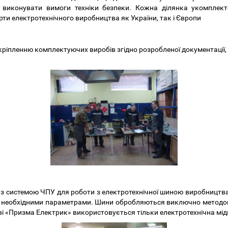
 виконувати вимоги техніки безпеки. Кожна ділянка укомплек
ти електротехнічного виробництва як України, так і Європи
кріпленню комплектуючих виробів згідно розробленої документації, 
 системою ЧПУ для роботи з електротехнічної шиною виробництв
и, за необхідними параметрами. Шини обробляються виключно методом
тві «Призма Електрик» використовується тільки електротехнічна мід