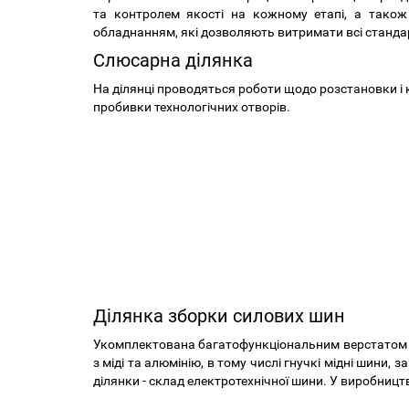
та контролем якості на кожному етапі, а також
обладнанням, які дозволяють витримати всі стандар
Слюсарна ділянка
На ділянці проводяться роботи щодо розстановки і 
пробивки технологічних отворів.
Ділянка зборки силових шин
Укомплектована багатофункціональним верстатом з
з міді та алюмінію, в тому числі гнучкі мідні шин
ділянки - склад електротехнічної шини. У виробниц