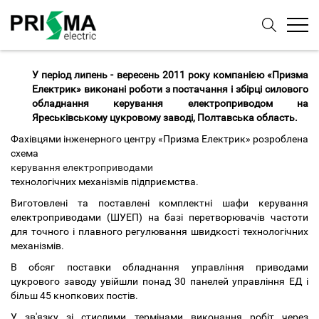
У період липень - вересень 2011 року компанією «Призма
Електрик» виконані роботи з постачання і збірці силового
обладнання керування електроприводом на
Яреськівському цукровому заводі, Полтавська область.
Фахівцями інженерного центру «Призма Електрик» розроблена
схема
керування електроприводами
технологічних механізмів підприємства.
Виготовлені та поставлені комплектні шафи керування
електроприводами (ШУЕП) на базі перетворювачів частоти
для точного і плавного регулювання швидкості технологічних
механізмів.
В обсяг поставки обладнання управління приводами
цукрового заводу увійшли понад 30 панелей управління ЕД і
більш 45 кнопкових постів.
У зв'язку зі стислими термінами виконання робіт через